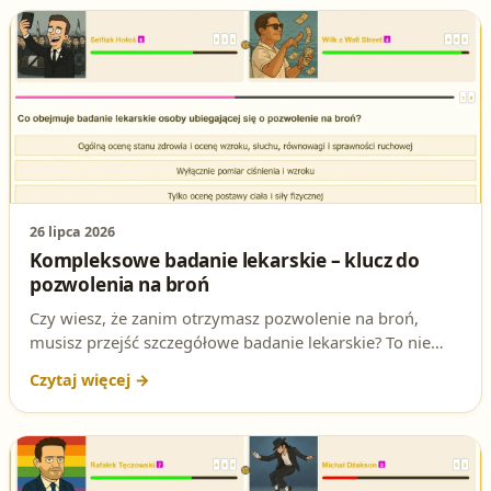
patent strzelecki.
26 lipca 2026
Kompleksowe badanie lekarskie – klucz do
pozwolenia na broń
Czy wiesz, że zanim otrzymasz pozwolenie na broń,
musisz przejść szczegółowe badanie lekarskie? To nie
tylko formalność, ale kluczowy etap weryfikujący Twoją
zdolność do bezpiecznego posiadania broni. W tym
artykule dowiesz się, co dokładnie obejmuje to badanie i
jak się do niego przygotować. Rozpocznij swoją
przygodę z egzaminem na patent strzelecki już dziś!