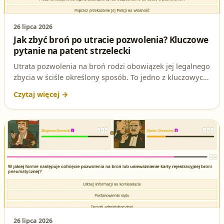
26 lipca 2026
Jak zbyć broń po utracie pozwolenia? Kluczowe
pytanie na patent strzelecki
Utrata pozwolenia na broń rodzi obowiązek jej legalnego
zbycia w ściśle określony sposób. To jedno z kluczowych
pytań na egzaminie na patent strzelecki: w jaki sposób
może nastąpić zbycie broni przez osobę, która utraciła
prawo do jej posiadania? Sprawdź prawidłową
odpowiedź i podstawę prawną.
26 lipca 2026