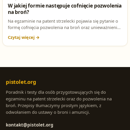
W jakiej formie następuje cofnięcie pozwolenia
na broń?
Na egzaminie na patent strzelecki pojawia się pytanie o
formę cofnięcia pozwolenia na broń oraz unieważnienia
karty rejestracyjnej broni pneumatycznej. Sprawdź
poprawną odpowiedź i podstawę prawną.
pistolet.org
Poradnik i testy dla osób przygotowujących się do
egzaminu na patent strzelecki oraz do pozwolenia na
broń. Przepisy tłumaczymy prostym językiem, z
odwołaniem do ustawy o broni i amunicji.
kontakt@pistolet.org