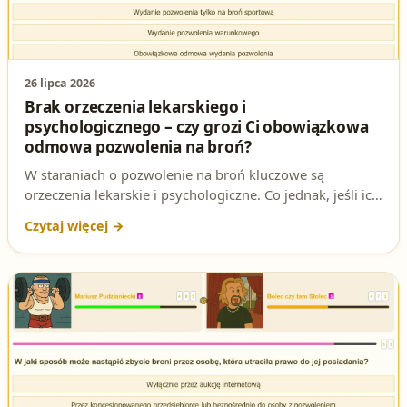
26 lipca 2026
Brak orzeczenia lekarskiego i
psychologicznego – czy grozi Ci obowiązkowa
odmowa pozwolenia na broń?
W staraniach o pozwolenie na broń kluczowe są
orzeczenia lekarskie i psychologiczne. Co jednak, jeśli ich
zabraknie? Czy istnieje szansa na wydanie pozwolenia
warunkowego lub tylko na broń sportową? A może czeka
Cię obowiązkowa odmowa? Sprawdź, jakie są realne
konsekwencje i co mówią przepisy!