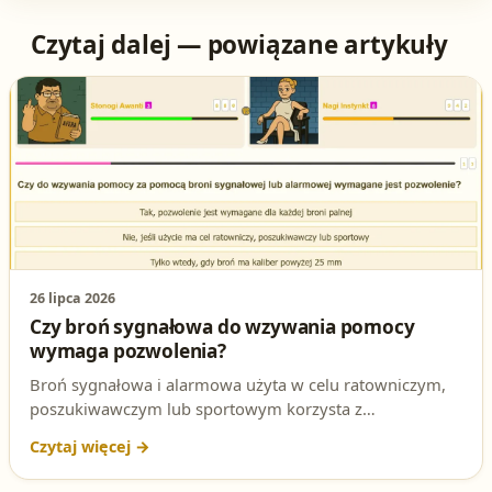
Czytaj dalej — powiązane artykuły
26 lipca 2026
Czy broń sygnałowa do wzywania pomocy
wymaga pozwolenia?
Broń sygnałowa i alarmowa użyta w celu ratowniczym,
poszukiwawczym lub sportowym korzysta z
ustawowego wyjątku od obowiązku posiadania
pozwolenia. Sprawdź, co mówi ustawa o broni i amunicji
– to pytanie regularnie pojawia się na egzaminie na