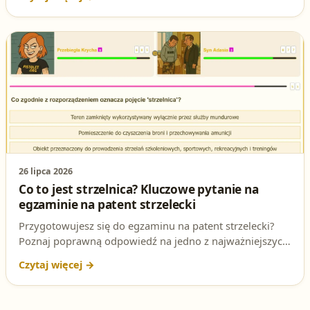
strzeleckiej. Gdzie można legalnie ćwiczyć strzelanie?
Las, działka, a może strzelnica? Właśnie takie dylematy
rozstrzygają się podczas egzaminu na patent strzelecki!
26 lipca 2026
Co to jest strzelnica? Kluczowe pytanie na
egzaminie na patent strzelecki
Przygotowujesz się do egzaminu na patent strzelecki?
Poznaj poprawną odpowiedź na jedno z najważniejszych
pytań testowych dotyczących definicji strzelnicy.
Wyjaśniamy, gdzie szukać przepisów i jak uniknąć
pułapek w pytaniach.