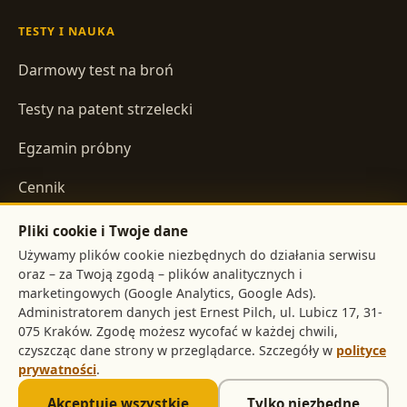
TESTY I NAUKA
Darmowy test na broń
Testy na patent strzelecki
Egzamin próbny
Cennik
Pliki cookie i Twoje dane
INFORMACJE
Używamy plików cookie niezbędnych do działania serwisu
oraz – za Twoją zgodą – plików analitycznych i
Regulamin
marketingowych (Google Analytics, Google Ads).
Administratorem danych jest
,
Polityka prywatności
. Zgodę możesz wycofać w każdej chwili,
czyszcząc dane strony w przeglądarce. Szczegóły w
polityce
prywatności
.
©
2026
pistolet.org
. Treści mają charakter informacyjny i nie
Akceptuję wszystkie
Tylko niezbędne