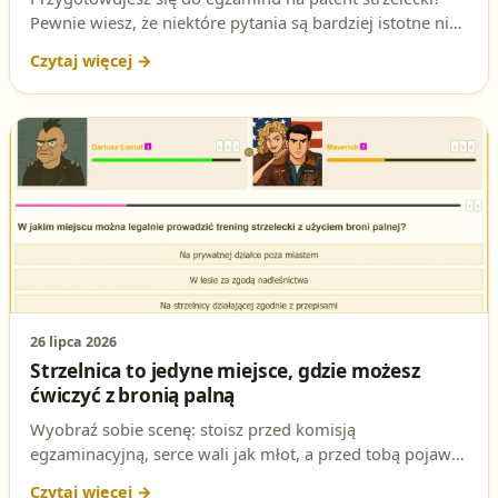
Pewnie wiesz, że niektóre pytania są bardziej istotne niż
inne. Jedno z nich dotyczy uprzedniej zgody
przewozowej i może zadecydować o tym, czy
zdobędziesz upragnione pozwolenie na broń. Sprawdź,
czy znasz na nie odpowiedź!
26 lipca 2026
Strzelnica to jedyne miejsce, gdzie możesz
ćwiczyć z bronią palną
Wyobraź sobie scenę: stoisz przed komisją
egzaminacyjną, serce wali jak młot, a przed tobą pojawia
się pytanie, które może zadecydować o twojej przyszłości