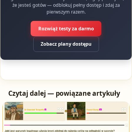
że jesteś gotów — odblokuj pełny dostęp i zdaj za
pierwszym razem.
Rozwiąż testy za darmo
Zobacz plany dostępu
Czytaj dalej — powiązane artykuły