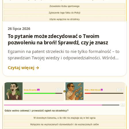
26 lipca 2026
To pytanie może zdecydować o Twoim
pozwoleniu na broń! Sprawdź, czy je znasz
Egzamin na patent strzelecki to nie tylko formalność – to
sprawdzian Twojej wiedzy i odpowiedzialności. Wśród
wielu pytań jedno wyróżnia się szczególnie: jaki jest
warunek legalnego użycia broni zdolnej do rażenia celów
na odległość w sporcie? Sprawdź, czy znasz poprawną
odpowiedź i przygotuj się do egzaminu na pozwolenie
na broń.