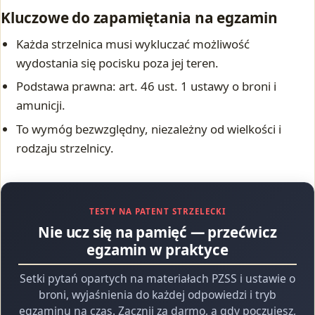
Kluczowe do zapamiętania na egzamin
Każda strzelnica musi wykluczać możliwość
wydostania się pocisku poza jej teren.
Podstawa prawna: art. 46 ust. 1 ustawy o broni i
amunicji.
To wymóg bezwzględny, niezależny od wielkości i
rodzaju strzelnicy.
TESTY NA PATENT STRZELECKI
Nie ucz się na pamięć — przećwicz
egzamin w praktyce
Setki pytań opartych na materiałach PZSS i ustawie o
broni, wyjaśnienia do każdej odpowiedzi i tryb
egzaminu na czas. Zacznij za darmo, a gdy poczujesz,