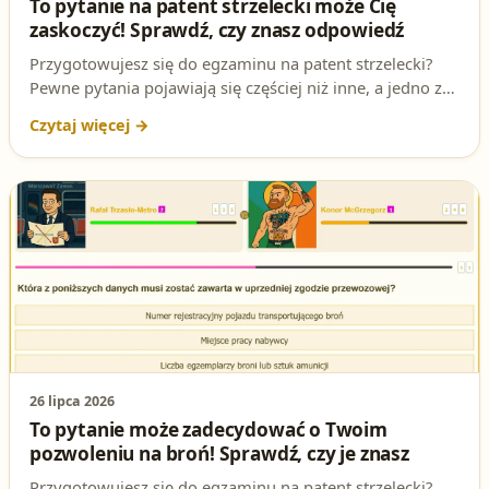
To pytanie na patent strzelecki może Cię
zaskoczyć! Sprawdź, czy znasz odpowiedź
Przygotowujesz się do egzaminu na patent strzelecki?
Pewne pytania pojawiają się częściej niż inne, a jedno z
nich jest absolutnie kluczowe. Czy wiesz, co musi
zapewniać konstrukcja i organizacja strzelnicy? Sprawdź
swoją wiedzę i upewnij się, że jesteś gotowy na ten
fragment egzaminu.
26 lipca 2026
To pytanie może zadecydować o Twoim
pozwoleniu na broń! Sprawdź, czy je znasz
Przygotowujesz się do egzaminu na patent strzelecki?