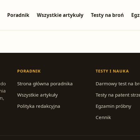
Poradnik
Wszystkie artykuły
Testy na broń
Egz
PORADNIK
TESTY I NAUKA
 do
Strona główna poradnika
Darmowy test na b
nia
Wszystkie artykuły
Testy na patent strz
m,
Polityka redakcyjna
Egzamin próbny
Cennik