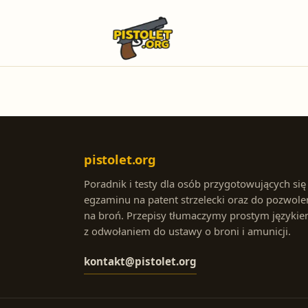
pistolet.org
Poradnik i testy dla osób przygotowujących się
egzaminu na patent strzelecki oraz do pozwole
na broń. Przepisy tłumaczymy prostym językie
z odwołaniem do ustawy o broni i amunicji.
kontakt@pistolet.org