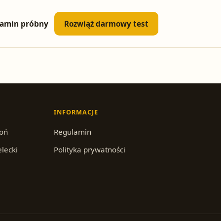
amin próbny
Rozwiąż darmowy test
INFORMACJE
roń
Regulamin
elecki
Polityka prywatności