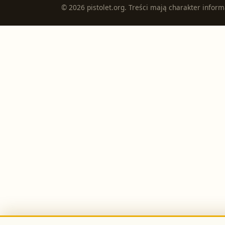
©
2026
pistolet.org
. Treści mają charakter inform