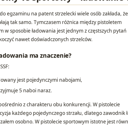
o egzaminu na patent strzelecki wiele osób zakłada, że
iałają tak samo. Tymczasem różnica między pistoletem
 w sposobie ładowania jest jednym z częstszych pytań
askoczyć nawet doświadczonych strzelców.
ładowania ma znaczenie?
ISSF:
adowany jest pojedynczymi nabojami,
rzyjmuje 5 naboi naraz.
pośrednio z charakteru obu konkurencji. W pistolecie
ecyzja każdego pojedynczego strzału, dlatego zawodnik 
załem osobno. W pistolecie sportowym istotne jest równ