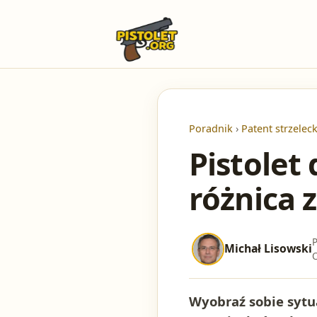
Poradnik
›
Patent strzeleck
Pistolet
różnica 
P
Michał Lisowski
O
Wyobraź sobie sytua