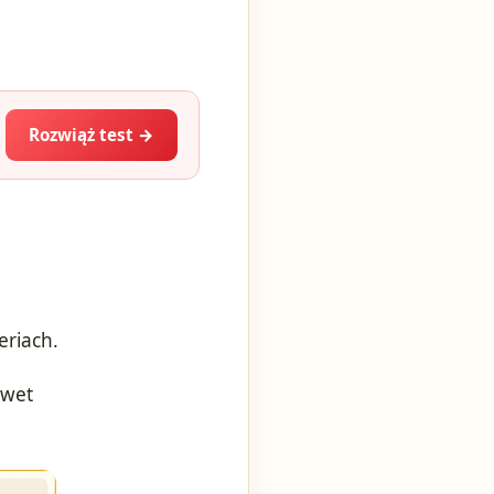
Rozwiąż test →
eriach.
awet