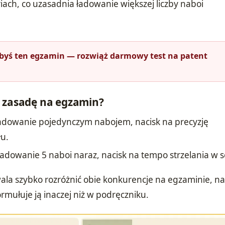
iach, co uzasadnia ładowanie większej liczby naboi
łbyś ten egzamin — rozwiąż darmowy test na patent
ę zasadę na egzamin?
 ładowanie pojedynczym nabojem, nacisk na precyzję
łu.
 ładowanie 5 naboi naraz, nacisk na tempo strzelania w s
ala szybko rozróżnić obie konkurencje na egzaminie, n
ormułuje ją inaczej niż w podręczniku.