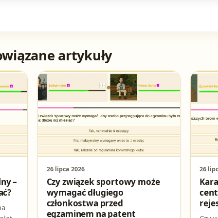
owiązane artykuły
26 lipca 2026
26 lip
ny –
Czy związek sportowy może
Kar
ać?
wymagać długiego
cent
członkostwa przed
reje
na
egzaminem na patent
olet,
Czy w