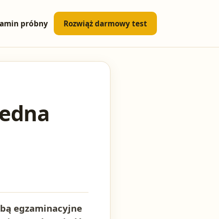
amin próbny
Rozwiąż darmowy test
jedna
 tobą egzaminacyjne