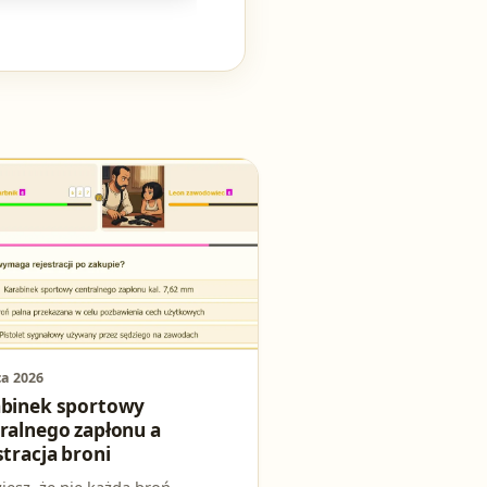
ca 2026
abinek sportowy
ralnego zapłonu a
stracja broni
iesz, że nie każda broń