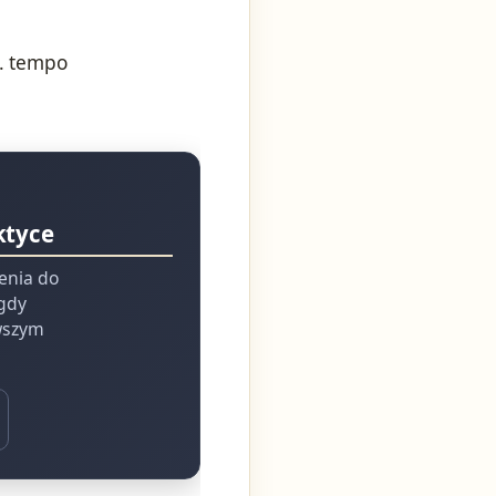
s. tempo
ktyce
ienia do
 gdy
rwszym