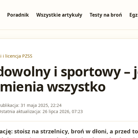
Poradnik
Wszystkie artykuły
Testy na broń
Egz
i i licencja PZSS
 dowolny i sportowy – 
zmienia wszystko
ublikacja:
31 maja 2025, 22:24
statnia aktualizacja:
26 lipca 2026, 07:23
cję: stoisz na strzelnicy, broń w dłoni, a przed