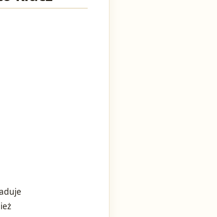
ładuje
ież