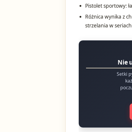
Pistolet sportowy: 
Różnica wynika z ch
strzelania w seriach
Nie 
Setki p
każ
poczu