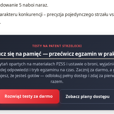
ładowanie 5 naboi naraz.
arakteru konkurencji – precyzja pojedynczego strzału v
.
TESTY NA PATENT STRZELECKI
ucz się na pamięć — przećwicz egzamin w pra
ytań opartych na materiałach PZSS i ustawie o broni, wyjaśn
dej odpowiedzi i tryb egzaminu na czas. Zacznij za darmo, a
jesz, że jesteś gotów — odblokuj pełny dostęp i zdaj za pie
razem.
Rozwiąż testy za darmo
Zobacz plany dostępu