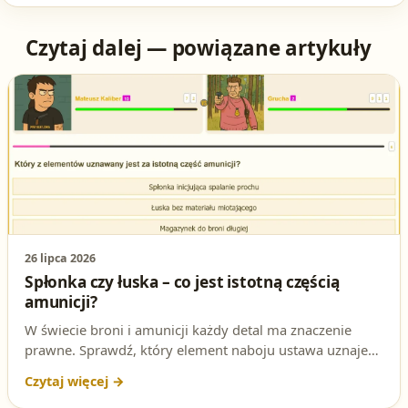
Czytaj dalej — powiązane artykuły
26 lipca 2026
Spłonka czy łuska – co jest istotną częścią
amunicji?
W świecie broni i amunicji każdy detal ma znaczenie
prawne. Sprawdź, który element naboju ustawa uznaje
za istotną część amunicji i dlaczego – to pytanie
regularnie pojawia się na egzaminie na patent strzelecki.