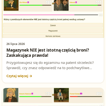
odpowiedzieć.
26 lipca 2026
Magazynek NIE jest istotną częścią broni?
Zaskakująca prawda!
Przygotowujesz się do egzaminu na patent strzelecki?
Sprawdź, czy znasz odpowiedź na to podchwytliwe
pytanie! Według ustawy o broni i amunicji, magazynek
nie jest uznawany za istotną część broni palnej.
Dlaczego? Przeczytaj artykuł i dowiedz się więcej!