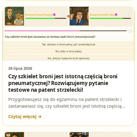
26 lipca 2026
Czy szkielet broni jest istotną częścią broni
pneumatycznej? Rozwiązujemy pytanie
testowe na patent strzelecki!
Przygotowujesz się do egzaminu na patent strzelecki i
zastanawiasz się, czy szkielet broni jest istotną częścią
broni pneumatycznej? To pytanie często pojawia się na
testach, a jego zrozumienie może być kluczowe dla
zdania egzaminu. W tym artykule rozbieramy je na
czynniki pierwsze i pokazujemy, jak poprawnie na nie