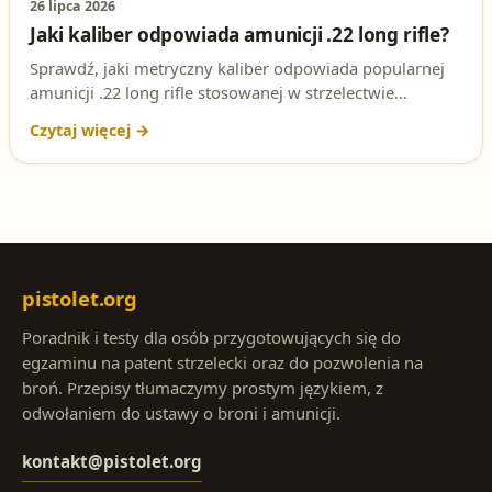
26 lipca 2026
Jaki kaliber odpowiada amunicji .22 long rifle?
Sprawdź, jaki metryczny kaliber odpowiada popularnej
amunicji .22 long rifle stosowanej w strzelectwie
sportowym. Przygotuj się do egzaminu na patent
strzelecki.
pistolet.org
Poradnik i testy dla osób przygotowujących się do
egzaminu na patent strzelecki oraz do pozwolenia na
broń. Przepisy tłumaczymy prostym językiem, z
odwołaniem do ustawy o broni i amunicji.
kontakt@pistolet.org