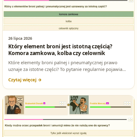
26 lipca 2026
Który element broni jest istotną częścią?
Komora zamkowa, kolba czy celownik
Które elementy broni palnej i pneumatycznej prawo
uznaje za istotne części? To pytanie regularnie pojawia
się na egzaminie na patent strzelecki. Sprawdź poprawną
odpowiedź i dowiedz się, dlaczego to właśnie komora
zamkowa decyduje o kwalifikacji prawnej broni.