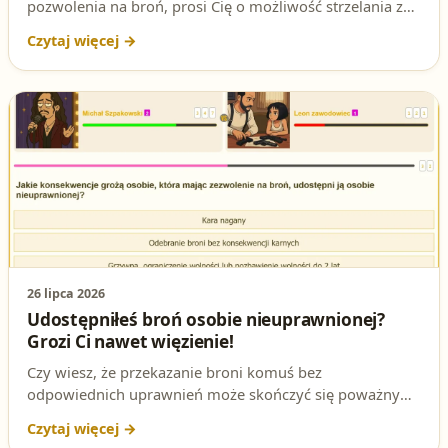
pozwolenia na broń, prosi Cię o możliwość strzelania z
Twojego pistoletu. Sprawdź, jakie konsekwencje prawne
grożą za udostępnienie broni osobie nieuprawnionej i
jak brzmi poprawna odpowiedź na to pytanie
egzaminacyjne.
26 lipca 2026
Udostępniłeś broń osobie nieuprawnionej?
Grozi Ci nawet więzienie!
Czy wiesz, że przekazanie broni komuś bez
odpowiednich uprawnień może skończyć się poważnymi
konsekwencjami prawnymi? W artykule wyjaśniamy,
jakie kary grożą za takie działanie i dlaczego warto znać