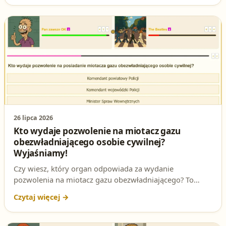
przepisy przed egzaminem na patent strzelecki.
26 lipca 2026
Kto wydaje pozwolenie na miotacz gazu
obezwładniającego osobie cywilnej?
Wyjaśniamy!
Czy wiesz, który organ odpowiada za wydanie
pozwolenia na miotacz gazu obezwładniającego? To
pytanie często pojawia się na testach na patent strzelecki.
W tym artykule dokładnie wyjaśniamy, kto wydaje takie
pozwolenie i na jakiej podstawie prawnej.