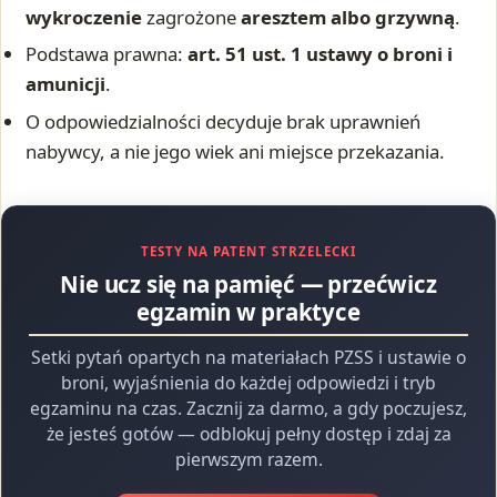
wykroczenie
zagrożone
aresztem albo grzywną
.
Podstawa prawna:
art. 51 ust. 1 ustawy o broni i
amunicji
.
O odpowiedzialności decyduje brak uprawnień
nabywcy, a nie jego wiek ani miejsce przekazania.
TESTY NA PATENT STRZELECKI
Nie ucz się na pamięć — przećwicz
egzamin w praktyce
Setki pytań opartych na materiałach PZSS i ustawie o
broni, wyjaśnienia do każdej odpowiedzi i tryb
egzaminu na czas. Zacznij za darmo, a gdy poczujesz,
że jesteś gotów — odblokuj pełny dostęp i zdaj za
pierwszym razem.