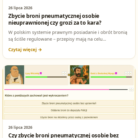
26 lipca 2026
Zbycie broni pneumatycznej osobie
nieuprawnionej czy grozi za to kara?
W polskim systemie prawnym posiadanie i obrót bronią
są ściśle regulowane – przepisy mają na celu
zapewnienie bezpieczeństwa publicznego oraz kontrolę
nad przedmiotami, które mogą stanowić zagrożenie dla
życia lub zdrowia ludzi. Szczególną uwagę zwraca się na
zasady rejestracji broni pneumatycznej oraz warunki jej
zbywania, ponieważ naruszenie tych zasad grozi
poważnymi konsekwencjami prawnymi.
26 lipca 2026
Czy zbycie broni pneumatycznej osobie bez