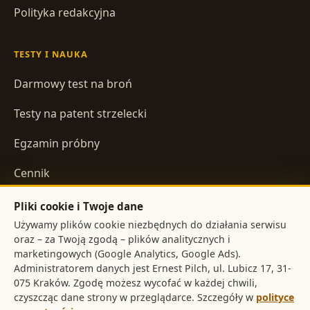
Polityka redakcyjna
TESTY I NAUKA
Darmowy test na broń
Testy na patent strzelecki
Egzamin próbny
Cennik
Pliki cookie i Twoje dane
INFORMACJE
Używamy plików cookie niezbędnych do działania serwisu
oraz – za Twoją zgodą – plików analitycznych i
Regulamin
marketingowych (Google Analytics, Google Ads).
Administratorem danych jest
,
Polityka prywatności
. Zgodę możesz wycofać w każdej chwili,
czyszcząc dane strony w przeglądarce. Szczegóły w
polityce