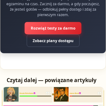
egzaminu na czas. Zacznij za darmo, a gdy poczujesz,
że jesteś gotów — odblokuj pełny dostęp i zdaj za
pierwszym razem.
Rozwiąż testy za darmo
Zobacz plany dostępu
Czytaj dalej — powiązane artykuły