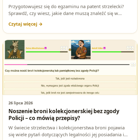
Przygotowujesz się do egzaminu na patent strzelecki?
Sprawdź, czy wiesz, jakie dane muszą znaleźć się w
zgłoszeniu przywozu broni składanym do organu
celnego. To jedno z ważniejszych pytań, które może
pojawić się na teście!
26 lipca 2026
Noszenie broni kolekcjonerskiej bez zgody
Policji – co mówią przepisy?
W świecie strzelectwa i kolekcjonerstwa broni pojawia
się wiele pytań dotyczących legalności jej posiadania i