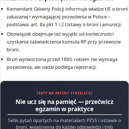
Komendant Główny Policji informuje władze UE o broni
zakazanej i wymagającej pozwolenia w Polsce –
podstawa: art. 8a pkt 1 i 2 Ustawy o broni i amunicji.
Obowiązek obejmuje też wyjątki od konieczności
uzyskania zaświadczenia konsula RP przy przewozie
broni.
Broń wytworzona przed 1885 rokiem nie wymaga
pozwolenia, ale nadal podlega rejestracji.
TESTY NA PATENT STRZELECKI
Nie ucz się na pamięć — przećwicz
egzamin w praktyce
Setki pytań opartych na materiałach PZSS i ustawie o
broni, wyjaśnienia do każdej odpowiedzi i tryb