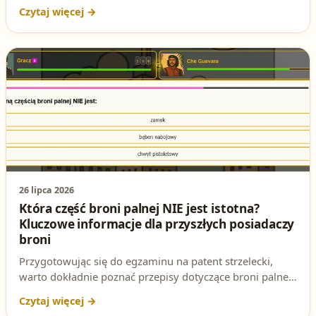
noszenia. Jednym z kluczowych zagadnień jest to, czy
można nosić broń kolekcjonerską lub pamiątkową bez
zgody Policji. W tym artykule rozbieramy to pytanie na
czynniki pierwsze, analizując przepisy i przedstawiając
poprawną odpowiedź na testowe pytanie na patent
strzelecki.
26 lipca 2026
Która część broni palnej NIE jest istotna?
Kluczowe informacje dla przyszłych posiadaczy
broni
Przygotowując się do egzaminu na patent strzelecki,
warto dokładnie poznać przepisy dotyczące broni palnej.
Jednym z ważnych zagadnień jest rozróżnienie części
istotnych i nieistotnych broni. W tym artykule wyjaśnimy,