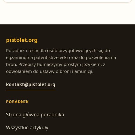
które elementy konstrukcyjne mają kluczowe znaczenie
dla działania broni, a które - choć ważne - nie są
uznawane za istotne z punktu widzenia prawa.
pistolet.org
Poradnik i testy dla osób przygotowujących się do
egzaminu na patent strzelecki oraz do pozwolenia na
broń. Przepisy tłumaczymy prostym językiem, z
odwołaniem do ustawy o broni i amunicji.
kontakt@pistolet.org
PORADNIK
Strona główna poradnika
Wszystkie artykuły