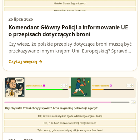
26 lipca 2026
Komendant Główny Policji a informowanie UE
o przepisach dotyczących broni
Czy wiesz, że polskie przepisy dotyczące broni muszą być
przekazywane innym krajom Unii Europejskiej? Sprawdź,
kto zgodnie z ustawą jest za to odpowiedzialny – to
pytanie regularnie pojawia się na egzaminie na patent
strzelecki.