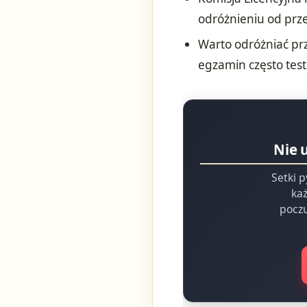
odróżnieniu od prz
Warto odróżniać prz
egzamin często test
Nie 
Setki p
każ
poczu