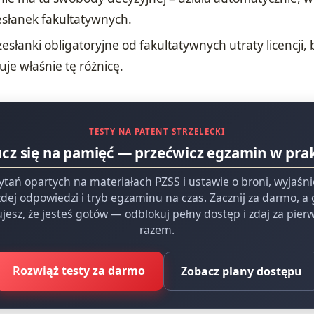
esłanek fakultatywnych.
esłanki obligatoryjne od fakultatywnych utraty licencji, 
uje właśnie tę różnicę.
TESTY NA PATENT STRZELECKI
ucz się na pamięć — przećwicz egzamin w pra
ytań opartych na materiałach PZSS i ustawie o broni, wyjaśn
dej odpowiedzi i tryb egzaminu na czas. Zacznij za darmo, a
jesz, że jesteś gotów — odblokuj pełny dostęp i zdaj za pie
razem.
Rozwiąż testy za darmo
Zobacz plany dostępu