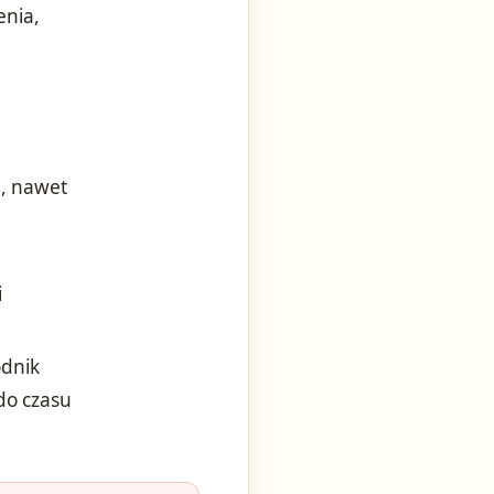
enia,
, nawet
i
odnik
do czasu