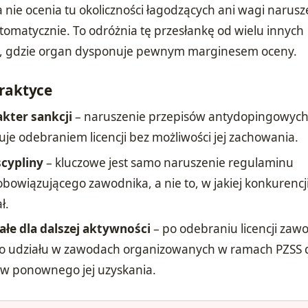
 nie ocenia tu okoliczności łagodzących ani wagi narusz
utomatycznie. To odróżnia tę przesłankę od wielu innych
cji, gdzie organ dysponuje pewnym marginesem oceny.
praktyce
kter sankcji
– naruszenie przepisów antydopingowych
je odebraniem licencji bez możliwości jej zachowania.
scypliny
– kluczowe jest samo naruszenie regulaminu
owiązującego zawodnika, a nie to, w jakiej konkurencj
ł.
łe dla dalszej aktywności
– po odebraniu licencji zaw
do udziału w zawodach organizowanych w ramach PZSS 
w ponownego jej uzyskania.