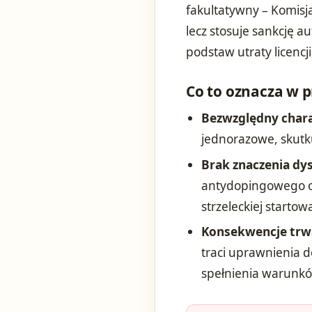
fakultatywny – Komisja
lecz stosuje sankcję a
podstaw utraty licen
Co to oznacza w 
Bezwzględny chara
jednorazowe, skutku
Brak znaczenia dy
antydopingowego ob
strzeleckiej startowa
Konsekwencje trwa
traci uprawnienia 
spełnienia warunkó