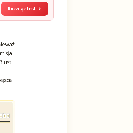
Rozwiąż test →
nieważ
misja
3 ust.
ejsca