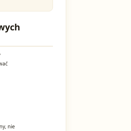
owych
y
wać
ny, nie