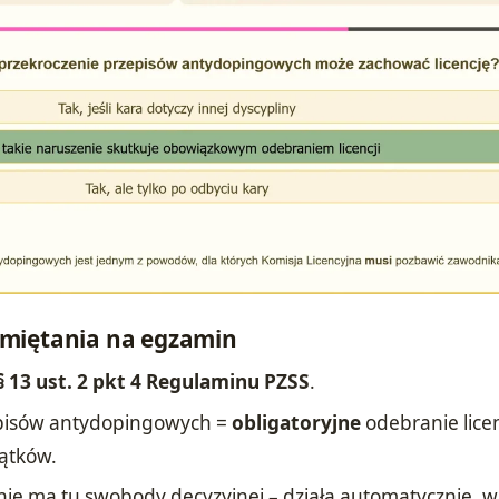
miętania na egzamin
§ 13 ust. 2 pkt 4 Regulaminu PZSS
.
episów antydopingowych =
obligatoryjne
odebranie licen
jątków.
nie ma tu swobody decyzyjnej – działa automatycznie, w