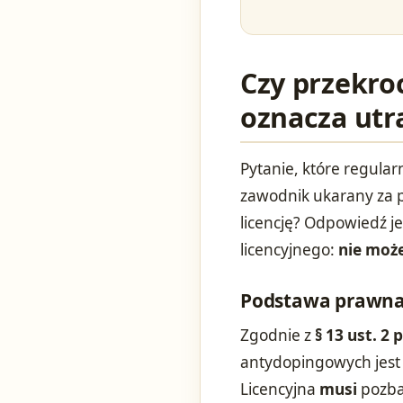
Czy przekro
oznacza utra
Pytanie, które regularn
zawodnik ukarany za 
licencję? Odpowiedź j
licencyjnego:
nie moż
Podstawa prawna 
Zgodnie z
§ 13 ust. 2
antydopingowych jest j
Licencyjna
musi
pozbaw