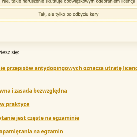
iesz się:
ie przepisów antydopingowych oznacza utratę licenc
wna i zasada bezwzględna
 w praktyce
ytanie jest częste na egzaminie
zapamiętania na egzamin