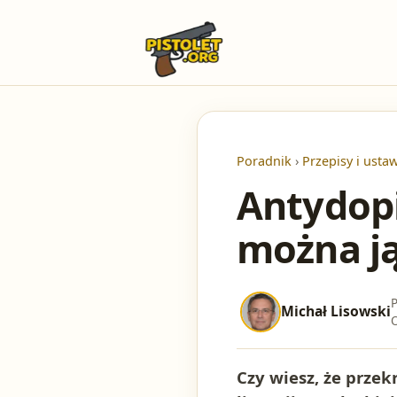
Poradnik
›
Przepisy i usta
Antydopi
można j
P
Michał Lisowski
O
Czy wiesz, że prze