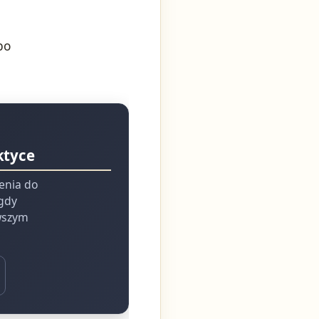
bo
ktyce
ienia do
 gdy
rwszym