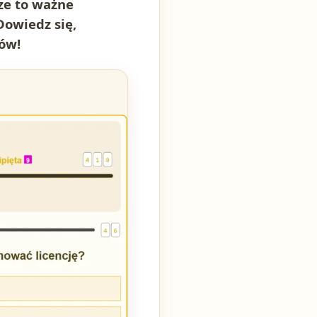
sze to ważne
Dowiedz się,
tów!