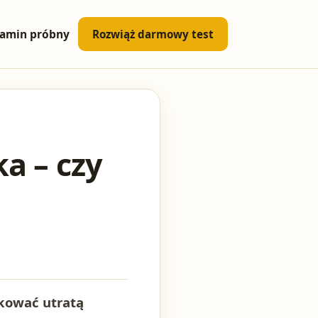
amin próbny
Rozwiąż darmowy test
ka – czy
kować utratą