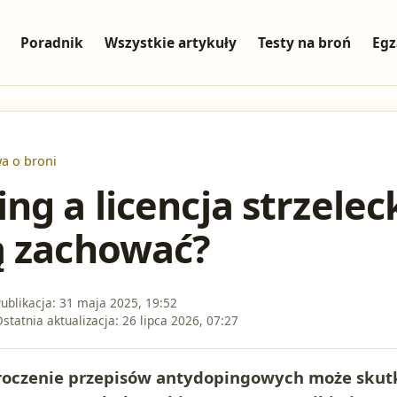
Poradnik
Wszystkie artykuły
Testy na broń
Egz
wa o broni
ng a licencja strzelec
ą zachować?
ublikacja:
31 maja 2025, 19:52
statnia aktualizacja:
26 lipca 2026, 07:27
kroczenie przepisów antydopingowych może skut