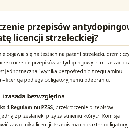
czenie przepisów antydoping
tę licencji strzeleckiej?
ie pojawia się na testach na patent strzelecki, brzmi: cz
przekroczenie przepisów antydopingowych może zacho
est jednoznaczna i wynika bezpośrednio z regulaminu
e
– licencja podlega obligatoryjnemu odebraniu.
i zasada bezwzględna
 pkt 4 Regulaminu PZSS
, przekroczenie przepisów
edną z przesłanek, przy zaistnieniu których Komisja
ić zawodnika licencji. Przepis ma charakter obligatoryj