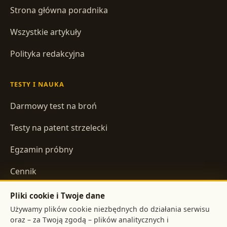
Strona główna poradnika
Wszystkie artykuły
Polityka redakcyjna
TESTY I NAUKA
Darmowy test na broń
Testy na patent strzelecki
Egzamin próbny
Cennik
Pliki cookie i Twoje dane
INFORMACJE
Używamy plików cookie niezbędnych do działania serwisu
oraz – za Twoją zgodą – plików analitycznych i
Regulamin