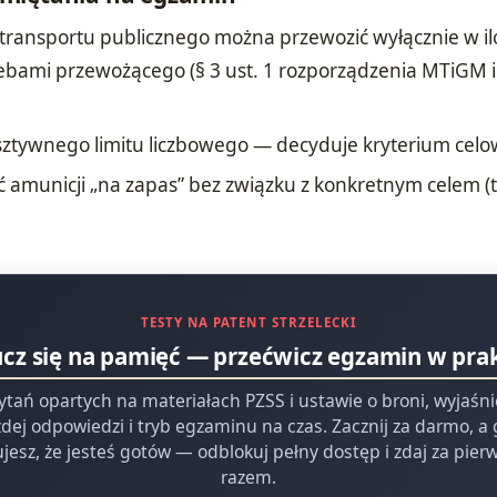
transportu publicznego można przewozić wyłącznie w il
ebami przewożącego (§ 3 ust. 1 rozporządzenia MTiGM 
.
 sztywnego limitu liczbowego — decyduje kryterium celo
 amunicji „na zapas” bez związku z konkretnym celem (
TESTY NA PATENT STRZELECKI
ucz się na pamięć — przećwicz egzamin w pra
ytań opartych na materiałach PZSS i ustawie o broni, wyjaśn
dej odpowiedzi i tryb egzaminu na czas. Zacznij za darmo, a
jesz, że jesteś gotów — odblokuj pełny dostęp i zdaj za pie
razem.