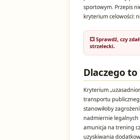
sportowym. Przepis nie
kryterium celowości: 
💥 Sprawdź, czy zda
strzelecki.
Dlaczego to
Kryterium „uzasadnion
transportu publicznego
stanowiłoby zagrożeni
nadmiernie legalnych
amunicja na trening c
uzyskiwania dodatkow