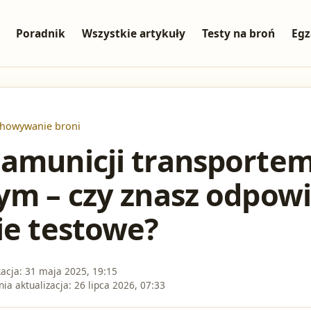
Poradnik
Wszystkie artykuły
Testy na broń
Egz
chowywanie broni
 amunicji transporte
ym – czy znasz odpow
ie testowe?
kacja:
31 maja 2025, 19:15
nia aktualizacja:
26 lipca 2026, 07:33