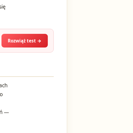
się
Rozwiąż test →
kach
co
eń —