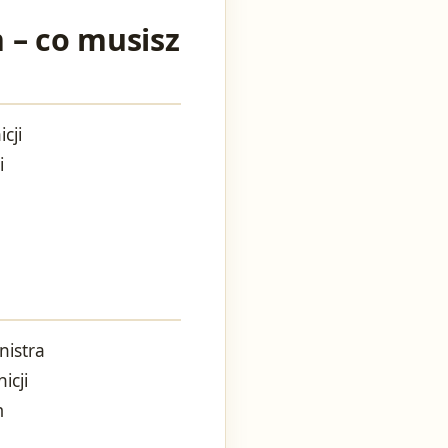
 – co musisz
cji
i
nistra
icji
m