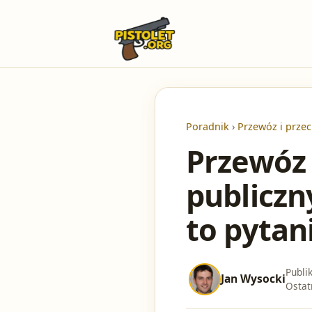
Poradnik
›
Przewóz i prze
Przewóz
publiczn
to pytan
Publi
Jan Wysocki
Ostat