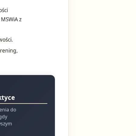
ości
i MSWiA z
wości.
trening,
ktyce
ienia do
 gdy
rwszym