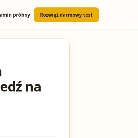
amin próbny
Rozwiąż darmowy test
m
iedź na