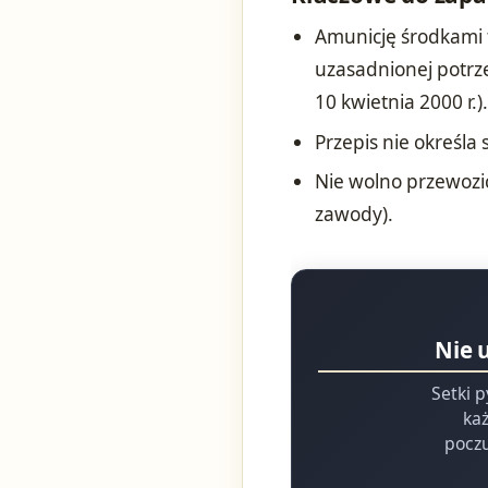
Amunicję środkami 
uzasadnionej potrz
10 kwietnia 2000 r.)
Przepis nie określa
Nie wolno przewozić
zawody).
Nie 
Setki p
każ
poczu