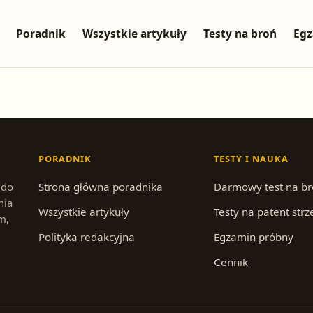
Poradnik
Wszystkie artykuły
Testy na broń
Egz
PORADNIK
TESTY I NAUKA
 do
Strona główna poradnika
Darmowy test na b
nia
Wszystkie artykuły
Testy na patent strz
m,
Polityka redakcyjna
Egzamin próbny
Cennik