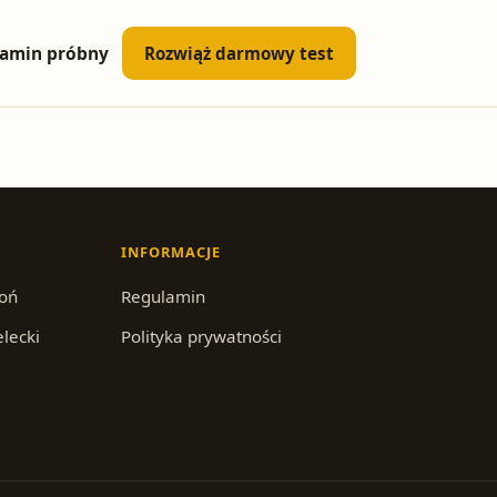
amin próbny
Rozwiąż darmowy test
INFORMACJE
roń
Regulamin
elecki
Polityka prywatności