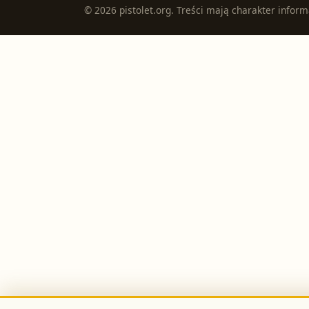
©
2026
pistolet.org
. Treści mają charakter inform