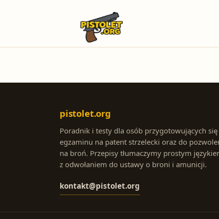
pistolet.org
Poradnik i testy dla osób przygotowujących się
egzaminu na patent strzelecki oraz do pozwole
na broń. Przepisy tłumaczymy prostym językie
z odwołaniem do ustawy o broni i amunicji.
kontakt@pistolet.org