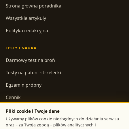
Strona główna poradnika
Wszystkie artykuły
Polityka redakcyjna
TESTY I NAUKA
Darmowy test na broń
Testy na patent strzelecki
Egzamin próbny
Cennik
Pliki cookie i Twoje dane
INFORMACJE
Używamy plików cookie niezbędnych do działania serwisu
oraz – za Twoją zgodą – plików analitycznych i
Regulamin