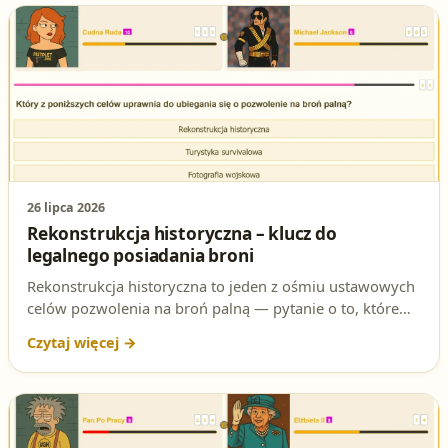
26 lipca 2026
Rekonstrukcja historyczna – klucz do
legalnego posiadania broni
Rekonstrukcja historyczna to jeden z ośmiu ustawowych
celów pozwolenia na broń palną — pytanie o to, które
cele uprawniają do złożenia wniosku, regularnie pojawia
się na egzaminie na patent strzelecki. Sprawdź dokładną
podstawę prawną i dowiedz się, jak to uprawnienie
wygląda w praktyce.