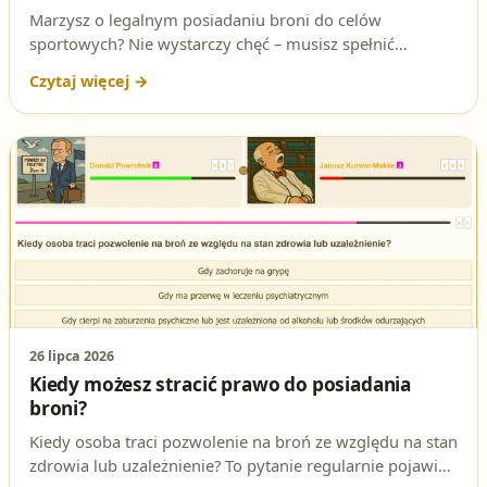
Marzysz o legalnym posiadaniu broni do celów
sportowych? Nie wystarczy chęć – musisz spełnić
konkretne wymagania prawne. W tym artykule dowiesz
się, jakie warunki są niezbędne, aby uzyskać pozwolenie
na broń sportową i jak przebiega cały proces. Sprawdź,
czy jesteś gotowy na ten krok!
26 lipca 2026
Kiedy możesz stracić prawo do posiadania
broni?
Kiedy osoba traci pozwolenie na broń ze względu na stan
zdrowia lub uzależnienie? To pytanie regularnie pojawia