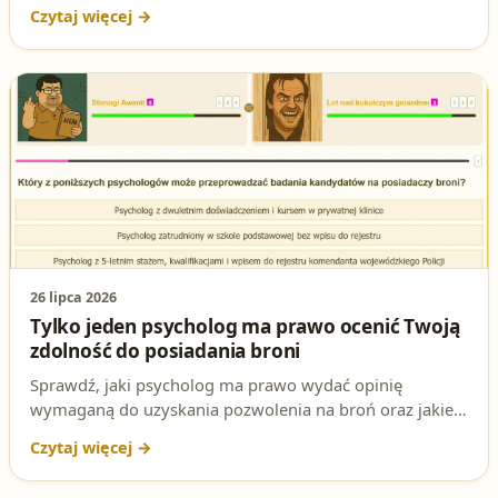
się na egzaminie na patent strzelecki i sprawdza
znajomość art. 18 ust. 1 pkt 2 ustawy o broni i amunicji.
26 lipca 2026
Tylko jeden psycholog ma prawo ocenić Twoją
zdolność do posiadania broni
Sprawdź, jaki psycholog ma prawo wydać opinię
wymaganą do uzyskania pozwolenia na broń oraz jakie
warunki musi łącznie spełnić zgodnie z ustawą o broni i
amunicji.