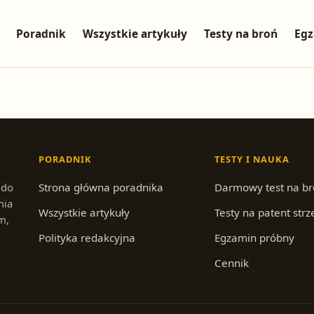
Poradnik
Wszystkie artykuły
Testy na broń
Egz
PORADNIK
TESTY I NAUKA
 do
Strona główna poradnika
Darmowy test na b
nia
Wszystkie artykuły
Testy na patent strz
m,
Polityka redakcyjna
Egzamin próbny
Cennik