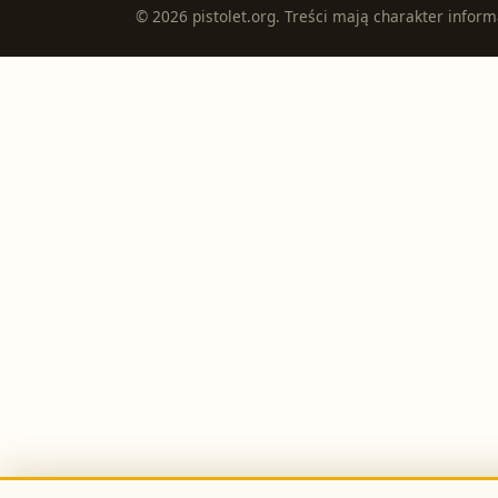
©
2026
pistolet.org
. Treści mają charakter inform