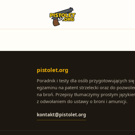
pistolet.org
Poradnik i testy dla osób przygotowujących się
egzaminu na patent strzelecki oraz do pozwole
na broń. Przepisy tłumaczymy prostym językie
z odwołaniem do ustawy o broni i amunicji.
kontakt@pistolet.org