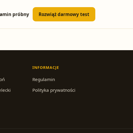
amin próbny
Rozwiąż darmowy test
INFORMACJE
roń
Regulamin
elecki
Polityka prywatności